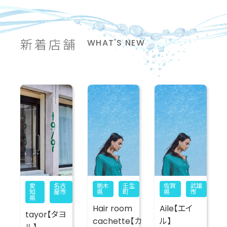
新着店舗
WHAT'S NEW
愛
名古
栃木
壬生
佐賀
武雄
知
屋市
県
町
県
市
県
Hair room
Aile【エイ
tayor【タヨ
cachette【カ
ル】