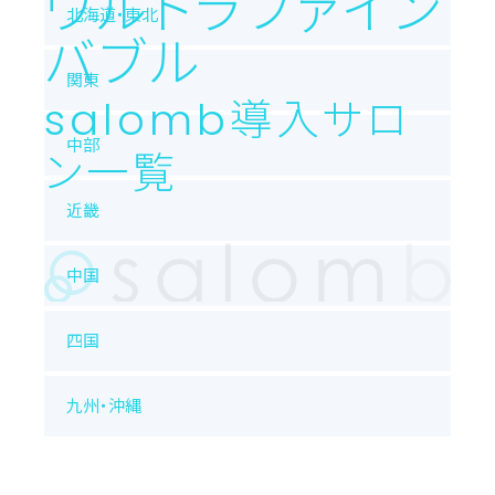
ウルトラファイン
北海道・東北
バブル
関東
salomb導入サロ
中部
ン一覧
近畿
中国
四国
九州・沖縄