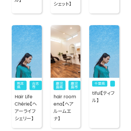
ル】
シェット】
熊本
合志
鹿児
鹿児
千葉県
県
市
島県
島市
tiful【ティフ
Hair Life
hair room
ル】
Chérie【ヘ
ena【ヘア
アーライフ
ルームエ
シェリー】
ナ】