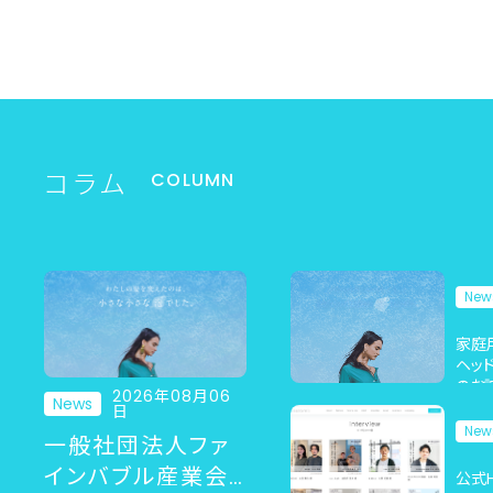
コラム
COLUMN
New
家庭
ヘッ
のお
2026年08月06
News
知ら
日
New
一般社団法人ファ
インバブル産業会
公式