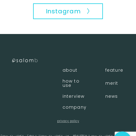
Instagram 〉
about
feature
how to
merit
use
interview
news
company
privacy policy