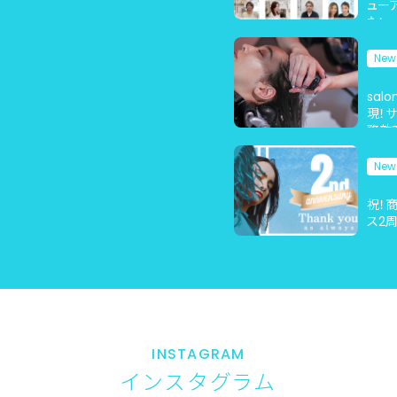
ュー
（FBIA）に正会員と
た！
して加盟しました
New
sal
現！
務効
New
祝！
ス2周
INSTAGRAM
インスタグラム