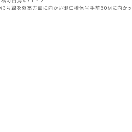
橋町白鳥４７１‐２
43号線を瀬高方面に向かい御仁橋信号手前50Mに向かっ