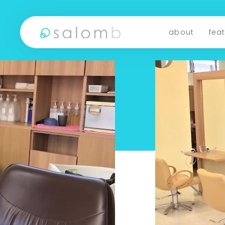
about
fea