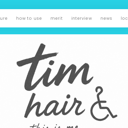
ture
how to use
merit
interview
news
lo