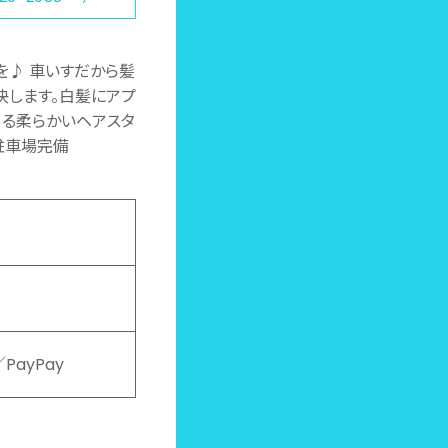
を♪ 車いすだから髪
解決します。白髪にアプ
ある柔らかいヘアスタ
駐車場完備
／PayPay