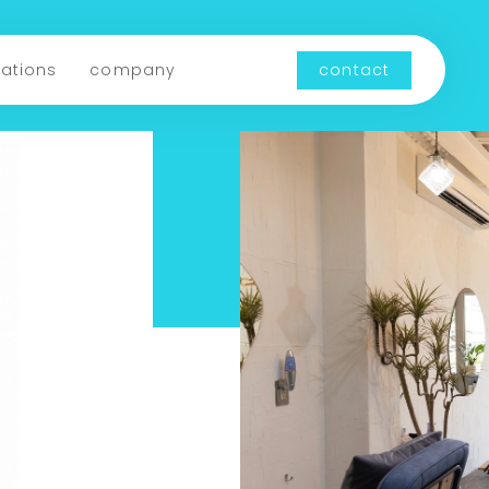
cations
company
contact