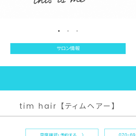
サロン情報
tim hair 【ティムヘアー】
空席確認・予約する 〉
070-6