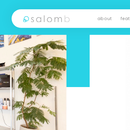
about
fea