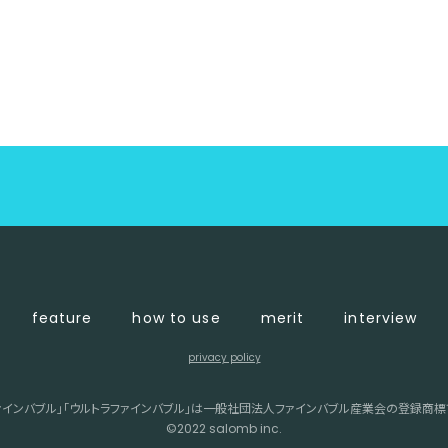
feature
how to use
merit
interview
privacy policy
ァインバブル」「ウルトラファインバブル」は一般社団法人ファインバブル産業会の登録商標
©︎2022 salomb inc.