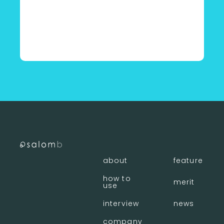
〈 店舗一覧に戻る
about
feature
how to
merit
use
interview
news
company