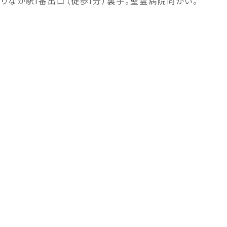
りなか駅1番出口（徒歩1分）裏手。聖霊病院向かい。