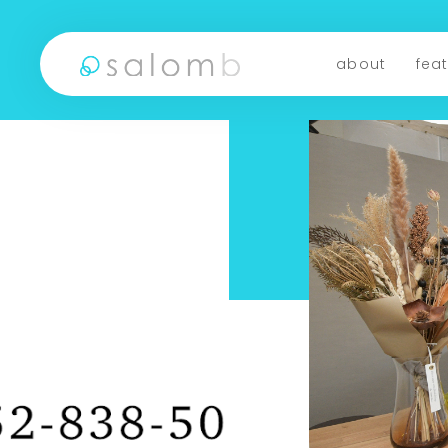
about
fea