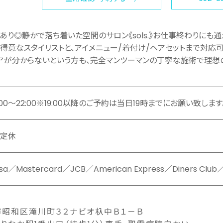
あり◎静かで落ち着いた空間のサロン《sols.》お仕事終わりにも
得意なスタイリストと、アイメニュー/着付け/ヘアセットまで対応
アが分からないという方も、完全マンツーマンの丁寧な施術で理想
:00～22:00※19:00以降のご予約は当日19時までにお願い致します
定休
isa／Mastercard／JCB／American Express／Diners Club／
昭和区滝川町３２ナビオ杁中Ｂ１－Ｂ