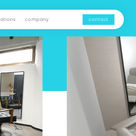
cations
company
contact