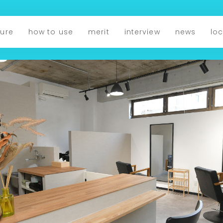
ture
how to use
merit
interview
news
lo