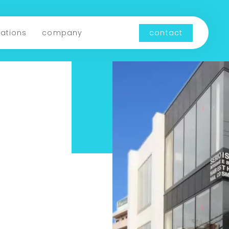
cations
company
contact