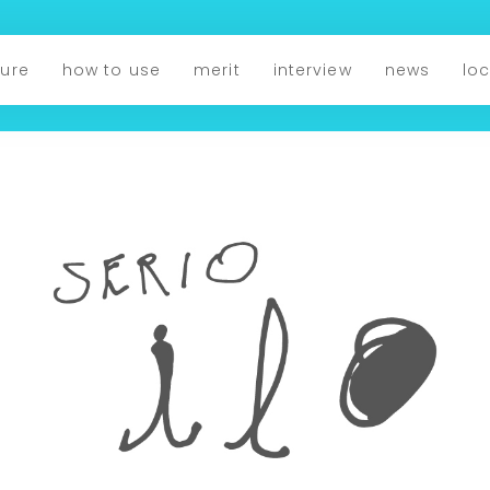
ture
how to use
merit
interview
news
lo