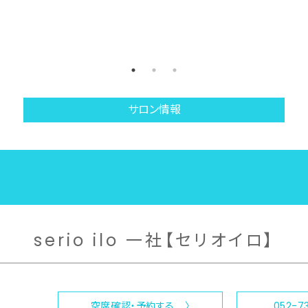
サロン情報
serio ilo 一社【セリオイロ】
空席確認・予約する 〉
052-7