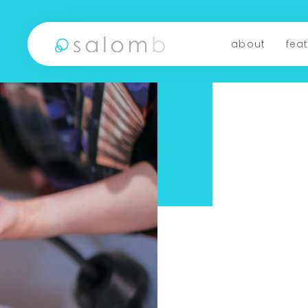
about
fea