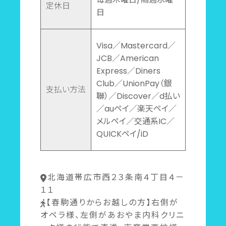
定休日
日
Visa／Mastercard／
JCB／American
Express／Diners
Club／UnionPay（銀
支払い方法
聯）／Discover／d払い
／auペイ／楽天ペイ／
メルペイ／交通系IC／
QUICKペイ/iD
北海道帯広市西２３条南４丁目４－
１１
【春駒通りからお越しの方】右側が
オペラ様、左側があおやま内科クリニ