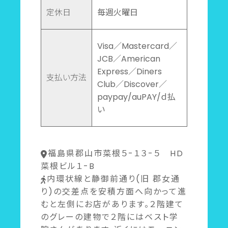
定休日
毎週火曜日
Visa／Mastercard／
JCB／American
Express／Diners
支払い方法
Club／Discover／
paypay/auPAY/ｄ払
い
福島県郡山市菜根５-１３-５ HD
菜根ビル１-B
内環状線と静御前通り(旧 郡女通
り)の交差点を安積方面へ向かって進
むと左側にお店があります。２階建て
のグレーの建物で２階にはベスト学