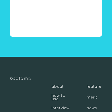
〈 店舗一覧に戻る
about
feature
how to
merit
use
interview
news