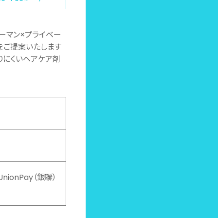
ーマン×プライベー
をご提案いたします
りにくいヘアケア剤
／UnionPay（銀聯）