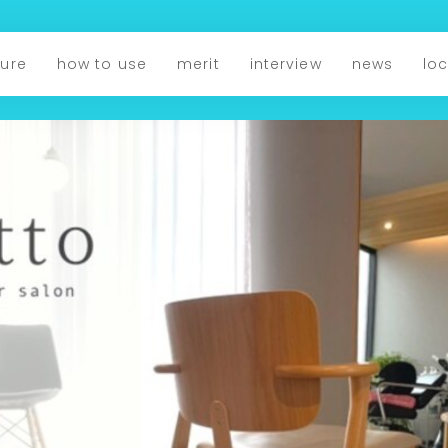
ture
how to use
merit
interview
news
lo