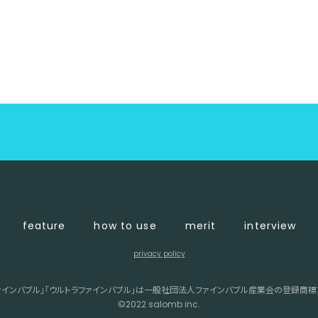
feature
how to use
merit
interview
privacy policy
ァインバブル」「ウルトラファインバブル」は一般社団法人ファインバブル産業会の登録商標
©︎2022 salomb inc.