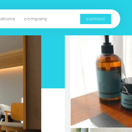
cations
company
contact