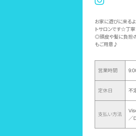
お家に遊びに来るよ
トサロンです☆丁寧
◎頭皮や髪に負担の
もご用意♪
営業時間
9:
定休日
不
Vi
支払い方法
／D