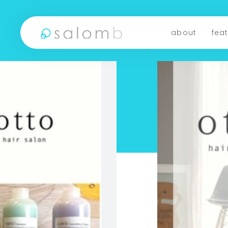
about
fea