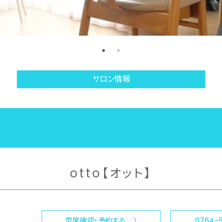
サロン情報
otto【オット】
空席確認・予約する 〉
0764-