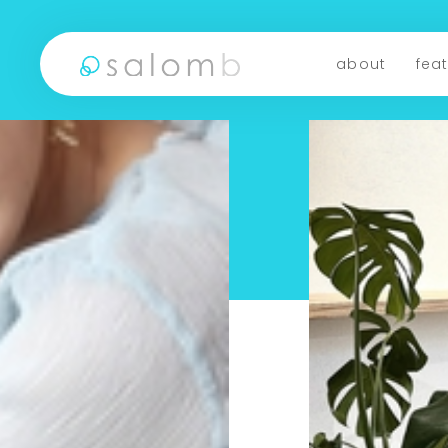
about
fea