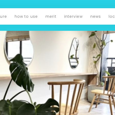
ture
how to use
merit
interview
news
lo