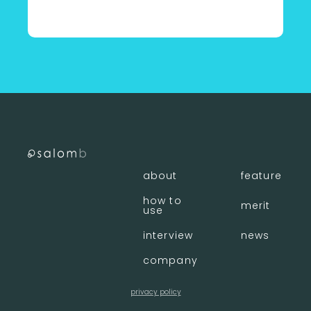
〈 店舗一覧に戻る
about
feature
how to
merit
use
interview
news
company
privacy policy