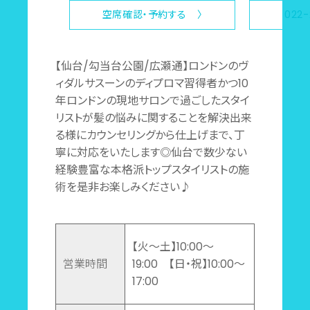
空席確認・予約する 〉
022
【仙台/勾当台公園/広瀬通】ロンドンのヴ
ィダルサスーンのディプロマ習得者かつ10
年ロンドンの現地サロンで過ごしたスタイ
リストが髪の悩みに関することを解決出来
る様にカウンセリングから仕上げまで、丁
寧に対応をいたします◎仙台で数少ない
経験豊富な本格派トップスタイリストの施
術を是非お楽しみください♪
【火～土】10:00～
営業時間
19:00 【日・祝】10:00～
17:00