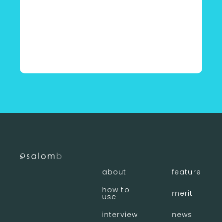
〈 店舗一覧に戻る
about
feature
how to
merit
use
interview
news