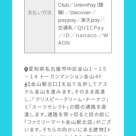
Club／UnionPay（銀
支払い方法
聯）／Discover／
paypay／楽天pay／
交通系／ＱＵＩＣＰａｙ
／ｉＤ ／ｎａｎａｃｏ ／Ｗ
ＡＯＮ
愛知県名古屋市中区金山１－１５
－１４ トーカンマンション金山４F
【金山駅北口】を出て左折してアス
ナル金山を進みます。そのまま直進
し、「クリスピー・クリーム・ドーナツ」
と「スーツセレクト」の間の通路を直
進します。通路を突っ切ると目の前に
「ファミリーマート金山駅北店」がござ
います。そちらの向かいにある建物【ト