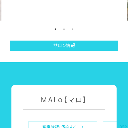
サロン情報
MALo【マロ】
空席確認・予約する 〉
052