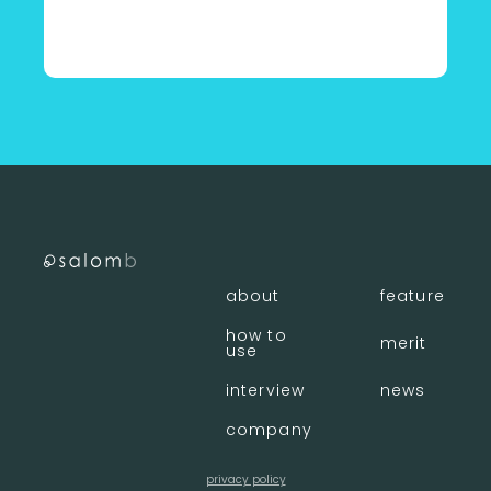
〈 店舗一覧に戻る
about
feature
how to
merit
use
interview
news
company
privacy policy