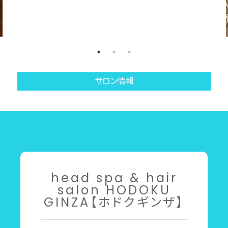
サロン情報
head spa & hair
salon HODOKU
GINZA【ホドクギンザ】