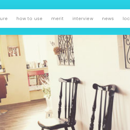
ture
how to use
merit
interview
news
lo