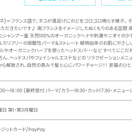
ロンロネ)＝フランス語で、ネコが満足げにのどをゴロゴロ鳴らす様子。 
いただきたいです♪ 南フランスをイメージしたぬくもりのある空間 
たシャンプー室 天然100%のオーガニックヘナや刺激やニオイの少
アルカリフリーの弱酸性パーマ＆ストレート 植物由来のお肌にやさし
ルやオーガニックハーブを使ったヘッドスパ・・・など すべてにこだわ
ろん、ヘッドスパやフェイシャルエステなどの リラクゼーションメニ
から解放され、自然の恵みで髪と心にパワーチャージ！！ 至福のひとと
：00～19：00 (最終受付:パーマ/カラー16:30・カット17:30・メニ
曜日 第1・第3月曜日
ジットカード/PayPay