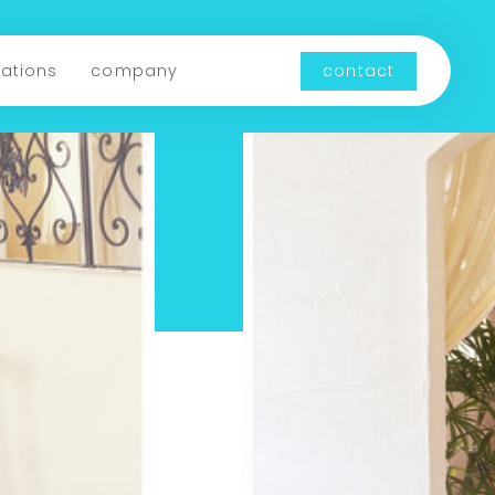
cations
company
contact