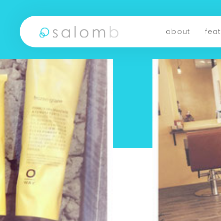
about
fea