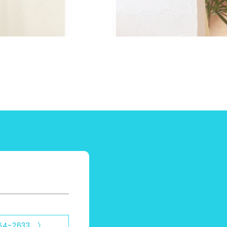
64-2633 〉