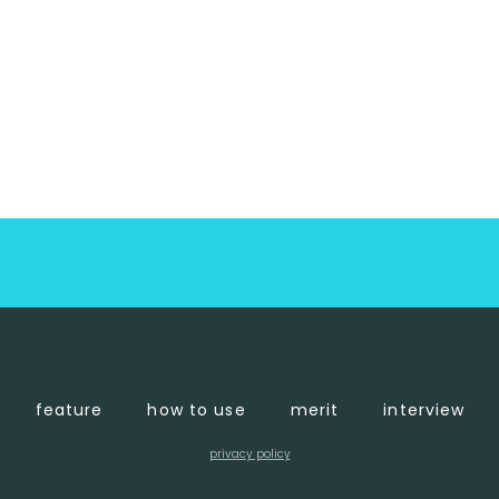
feature
how to use
merit
interview
privacy policy