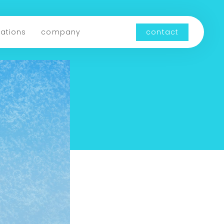
cations
company
contact