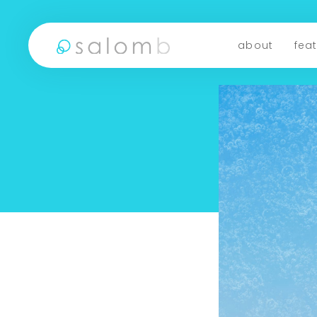
about
fea