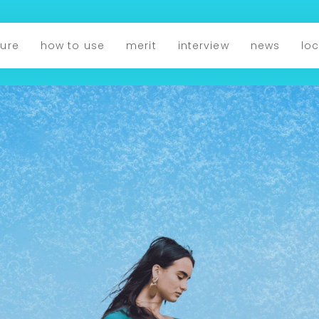
ture
how to use
merit
interview
news
lo