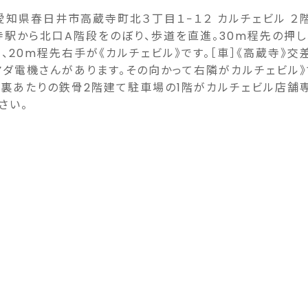
6 愛知県春日井市高蔵寺町北３丁目１−１２ カルチェビル ２
寺駅から北口A階段をのぼり、歩道を直進。30m程先の押
、20m程先右手が《カルチェビル》です。［車］《高蔵寺》交
マダ電機さんがあります。その向かって右隣がカルチェビル》
裏あたりの鉄骨2階建て駐車場の1階がカルチェビル店舗
さい。