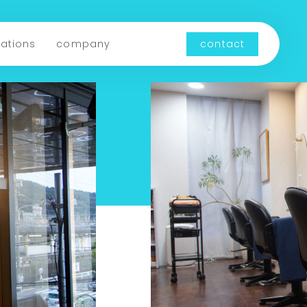
cations
company
contact