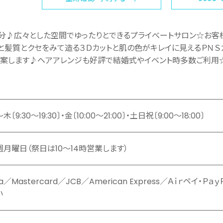
分♪広々とした空間でゆったりとできるプライべートサロン☆お客
と髪質とクセをみて造る３Ｄカットと肌の色がキレイに見えるＰＮＳ
案します♪ヘアアレンジも好評で結婚式やイベント時多数ご利用
木〔9:30～19:30〕・金〔10:00～21:00〕・土日祝〔9:00～18:00〕
週月曜日（祭日は10～14時営業します）
sa／Mastercard／JCB／American Express／Ａｉｒペイ・Ｐ
い