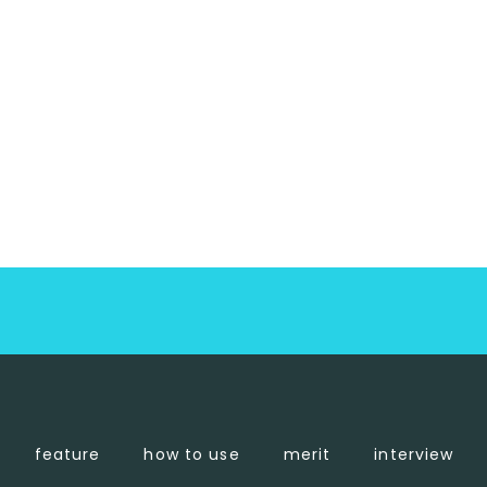
feature
how to use
merit
interview