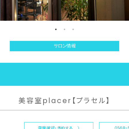
サロン情報
美容室placer【プラセル】
空席確認・予約する 〉
0568-