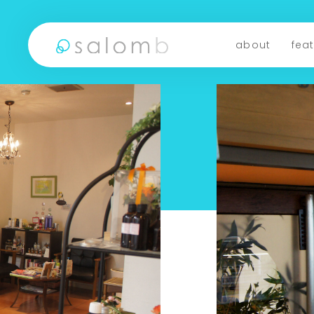
about
fea