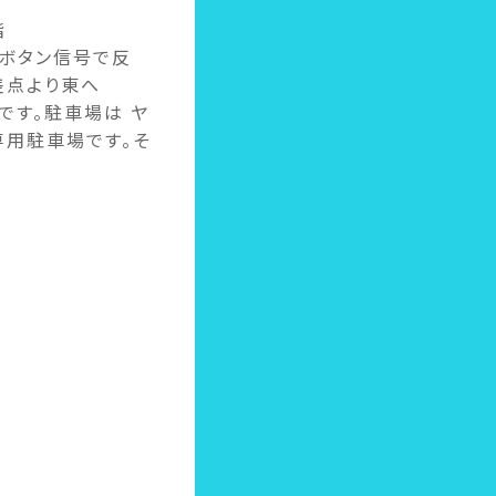
階
しボタン信号で反
差点より東へ
です。駐車場は ヤ
専用駐車場です。そ