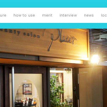
ture
how to use
merit
interview
news
lo