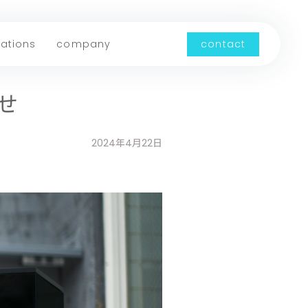
cations
company
contact
せ
2024年4月22日