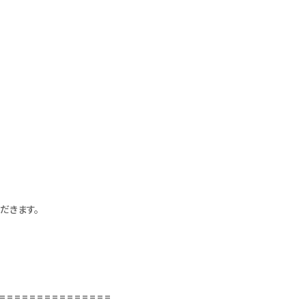
だきます。
===============