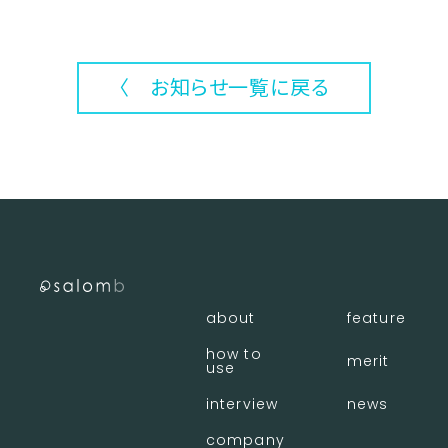
〈 お知らせ一覧に戻る
about
feature
how to
merit
use
interview
news
company